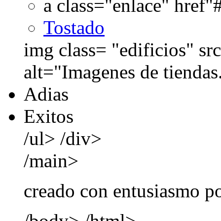
a class="enlace" href"
Tostado
img class= "edificios" 
alt="Imagenes de tiendas."
Adias
Exitos
/ul> /div>
/main>
creado con entusiasmo po
/body> /html>