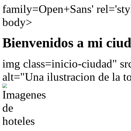
family=Open+Sans' rel='styl
body>
Bienvenidos a mi ciu
img class=inicio-ciudad" s
alt="Una ilustracion de la t